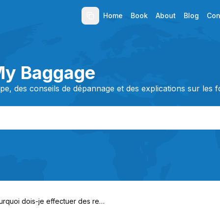
Home
Book
About
Blog
Con
My Baggage
e, des conseils de dépannage et des explications sur les fo
urquoi dois-je effectuer des rech
ches pour mon article ?